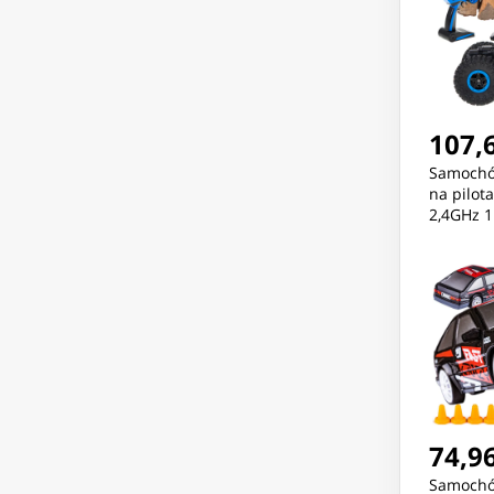
107,6
Samochó
na pilot
2,4GHz 1
74,96
Samochód