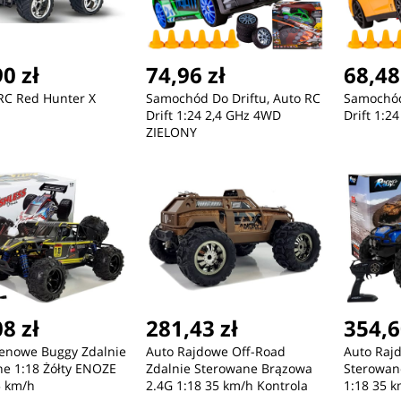
0 zł
74,96 zł
68,48
RC Red Hunter X
Samochód Do Driftu, Auto RC
Samochód
Drift 1:24 2,4 GHz 4WD
Drift 1:2
ZIELONY
8 zł
281,43 zł
354,6
renowe Buggy Zdalnie
Auto Rajdowe Off-Road
Auto Raj
e 1:18 Żółty ENOZE
Zdalnie Sterowane Brązowa
Sterowan
5 km/h
2.4G 1:18 35 km/h Kontrola
1:18 35 k