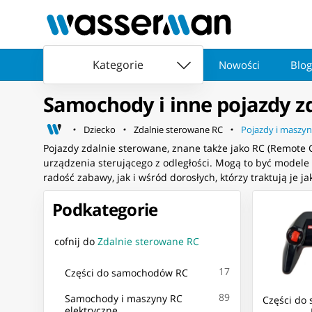
Kategorie
Nowości
Blog
Samochody i inne pojazdy z
Dziecko
Zdalnie sterowane RC
Pojazdy i maszyn
Pojazdy zdalnie sterowane, znane także jako RC (Remote C
urządzenia sterującego z odległości. Mogą to być modele
radość zabawy, jak i wśród dorosłych, którzy traktują je
Podkategorie
cofnij do
Zdalnie sterowane RC
17
Części do samochodów RC
89
Samochody i maszyny RC
Części do
elektryczne