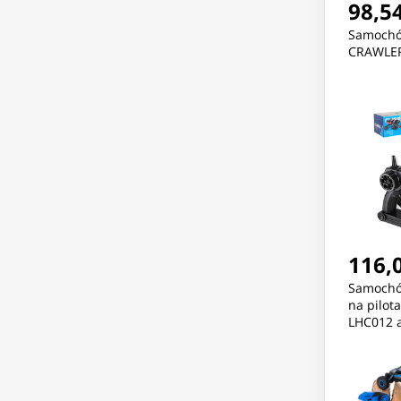
98,54
Samochó
CRAWLER 
116,0
Samochó
na pilot
LHC012 