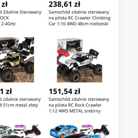
 zł
238,61 zł
 Zdalnie Sterowany
Samochód zdalnie sterowany
ROCK
na pilota RC Crawler Climbing
 2.4GHz
Car 1:10 4WD 48cm niebieski
wony
1 zł
151,54 zł
 zdalnie sterowany
Samochód zdalnie sterowany
8 51cm metal złoty
na pilota RC Rock Crawler
1:12 4WD METAL srebrny