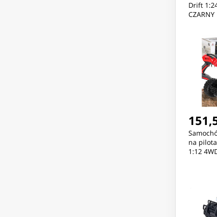
Drift 1:
CZARNY
151,5
Samochó
na pilot
1:12 4WD