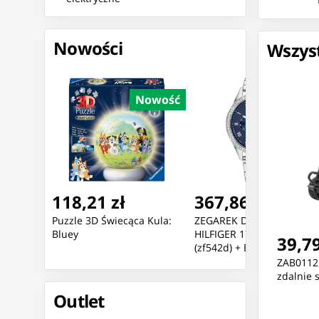
Nowości
Wszyst
Nowość
Nowość
Nowoś
118,21 zł
367,86 zł
I -
Puzzle 3D Świecąca Kula:
ZEGAREK DAMSKI TOMMY
L
Bluey
HILFIGER 1782141 ARI
39,79
(zf542d) + BOX
ZAB0112
zdalnie 
Outlet