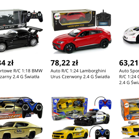
Prędkości
Prędkości
4 zł
78,22 zł
63,21
ortowe R/C 1:18 BMW
Auto R/C 1:24 Lamborghini
Auto Spo
zarny 2.4 G Światła
Urus Czerwony 2.4 G Światła
R/C 1:24 
2.4 G Świ