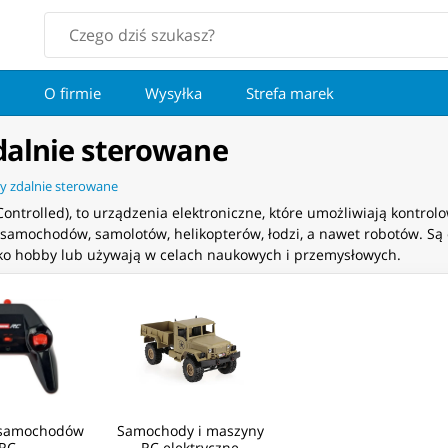
O firmie
Wysyłka
Strefa marek
dalnie sterowane
y zdalnie sterowane
ontrolled), to urządzenia elektroniczne, które umożliwiają kontro
 samochodów, samolotów, helikopterów, łodzi, a nawet robotów. Są 
 jako hobby lub używają w celach naukowych i przemysłowych.
 samochodów
Samochody i maszyny
RC
RC elektryczne