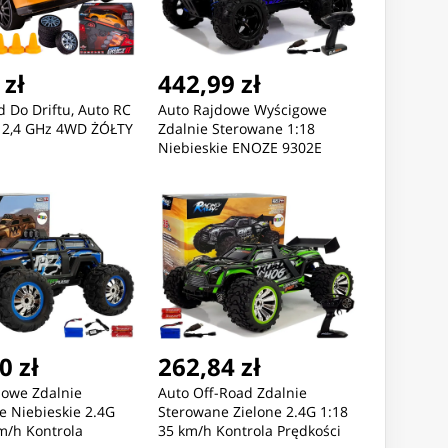
 zł
442,99 zł
 Do Driftu, Auto RC
Auto Rajdowe Wyścigowe
4 2,4 GHz 4WD ŻÓŁTY
Zdalnie Sterowane 1:18
Niebieskie ENOZE 9302E
Prędkość 45 km/h
0 zł
262,84 zł
dowe Zdalnie
Auto Off-Road Zdalnie
e Niebieskie 2.4G
Sterowane Zielone 2.4G 1:18
m/h Kontrola
35 km/h Kontrola Prędkości