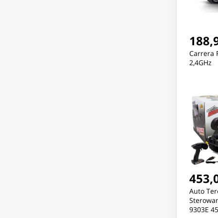
188,9
Carrera 
2,4GHz
453,0
Auto Te
Sterowan
9303E 4