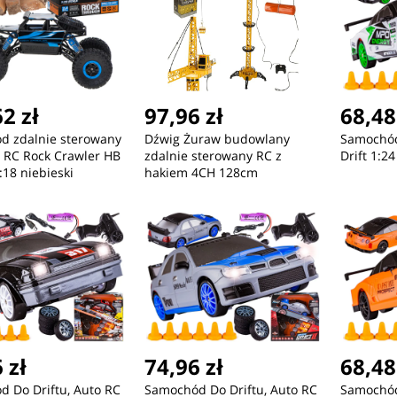
2 zł
97,96 zł
68,48
d zdalnie sterowany
Dźwig Żuraw budowlany
Samochód
a RC Rock Crawler HB
zdalnie sterowany RC z
Drift 1:2
:18 niebieski
hakiem 4CH 128cm
 zł
74,96 zł
68,48
 Do Driftu, Auto RC
Samochód Do Driftu, Auto RC
Samochód