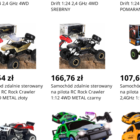
24 2,4 GHz 4WD
Drift 1:24 2,4 GHz 4WD
Drift 1:2
SREBRNY
POMARA
4 zł
166,76 zł
107,6
d zdalnie sterowany
Samochód zdalnie sterowany
Samochód
a RC Rock Crawler
na pilota RC Rock Crawler
na pilota
 METAL złoty
1:12 4WD METAL czarny
2,4GHz 1: