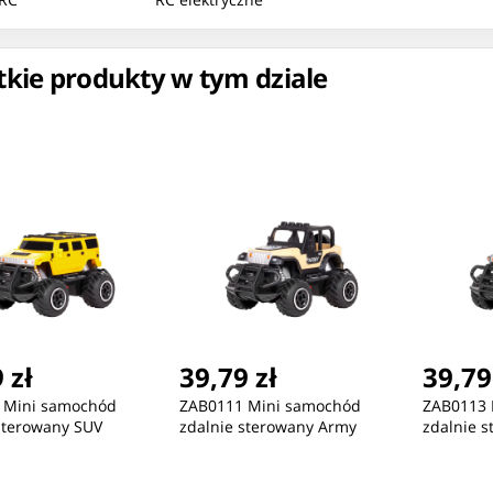
kie produkty w tym dziale
ć
Nowość
Nowość
432,12 zł
432,12 zł
34
ZEGAREK MĘSKI TOMMY
ZEGAREK MĘSKI TOMMY
ZE
HILFIGER 1791799 + BOX
HILFIGER 1792183 (zf132a)
HIL
 zł
39,79 zł
39,79
(zf
 Mini samochód
ZAB0111 Mini samochód
ZAB0113 
sterowany SUV
zdalnie sterowany Army
zdalnie s