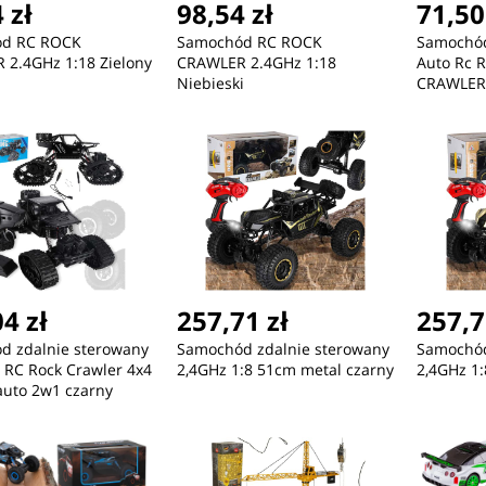
 zł
98,54 zł
71,50
d RC ROCK
Samochód RC ROCK
Samochód
2.4GHz 1:18 Zielony
CRAWLER 2.4GHz 1:18
Auto Rc 
Niebieski
CRAWLER
1:18Czer
4 zł
257,71 zł
257,7
d zdalnie sterowany
Samochód zdalnie sterowany
Samochód
a RC Rock Crawler 4x4
2,4GHz 1:8 51cm metal czarny
2,4GHz 1:
auto 2w1 czarny