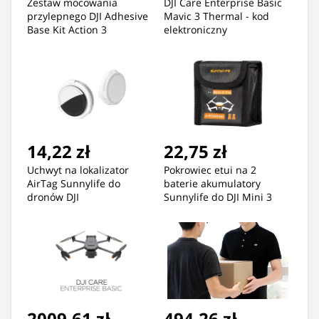
Zestaw mocowania
DJI Care Enterprise Basic
przylepnego DJI Adhesive
Mavic 3 Thermal - kod
Base Kit Action 3
elektroniczny
14,22 zł
22,75 zł
Uchwyt na lokalizator
Pokrowiec etui na 2
AirTag Sunnylife do
baterie akumulatory
dronów DJI
Sunnylife do DJI Mini 3
Pro/Mini 4 Pro (MM3-
DC385)
2009,61 zł
494,26 zł