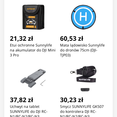
21,32 zł
60,53 zł
Etui ochronne Sunnylife
Mata lądowisko Sunnylife
na akumulator do DJI Mini
do dronów 75cm (DJI-
3 Pro
TJP03)
37,82 zł
30,23 zł
Uchwyt na tablet
Smycz SUNNYLIFE GK507
SUNNYLIFE do DJI RC-
do kontrolera DJI RC-
N1/RC-N2/RC-N3
N1/RC-N2/RC-N3