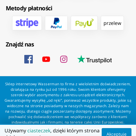
Metody płatności
przelew
Znajdź nas
Sklep internetowy Wasserman to firma z wieloletnim doświadczeniem,
działająca na rynku już od 1996 roku. Swoim klientom oferujemy
szeroki wybór asortymentu z zakresu urządzeń elektronicznych.
Gwarantujemy wysyłkę „od ręki”, ponieważ wszystkie produkty, jakie są
widoczne na stronie posiadamy w naszych magazynach. Zależy nam
na rozwoju, dlatego ciągle poszerzamy dostępny asortyment. Możemy
pochwalić się doświadczeniem we współpracy zarówno z klientami
indywidualnymi jak i firmami, na terenie całej Unii Europejskiej.
Zapewniamy profesjonalną obsługę każdego klienta oraz szybką i
Używamy
ciasteczek
, dzięki którym strona
bezproblemową realizację zamówień. Wasserman - wszystko dla
Akceptuję