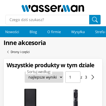
Nowości
Blog
O firmie
Wysyłka
Strefa
Inne akcesoria
Drony i części
Wszystkie produkty w tym dziale
Sortuj według:
Strona ⁨1⁩ z ⁨3⁩
Przejdź do strony
z ⁨3⁩