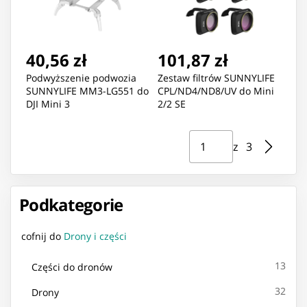
40,56 zł
101,87 zł
Podwyższenie podwozia
Zestaw filtrów SUNNYLIFE
SUNNYLIFE MM3-LG551 do
CPL/ND4/ND8/UV do Mini
DJI Mini 3
2/2 SE
Strona ⁨1⁩ z ⁨3⁩
Przejdź do strony
z ⁨3⁩
Podkategorie
cofnij do
Drony i części
13
Części do dronów
32
Drony