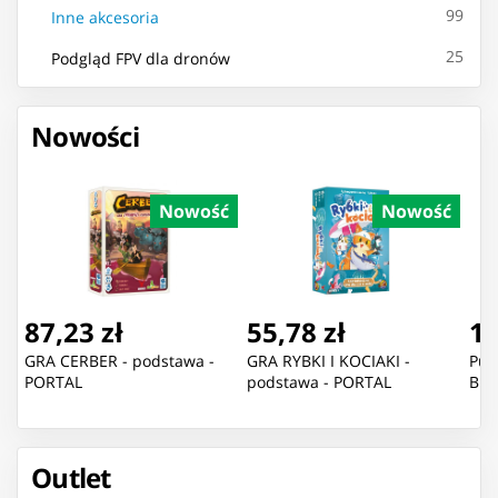
99
Inne akcesoria
25
Podgląd FPV dla dronów
Nowości
Nowość
Nowość
87,23 zł
55,78 zł
11
GRA CERBER - podstawa -
GRA RYBKI I KOCIAKI -
Puz
PORTAL
podstawa - PORTAL
Blu
Outlet