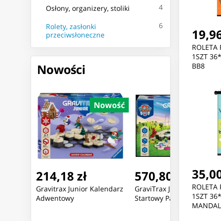
4
Osłony, organizery, stoliki
6
Rolety, zasłonki
19,96
przeciwsłoneczne
ROLETA
1SZT 36
Nowości
BB8
Nowość
Nowość
Nowoś
35,00
214,18 zł
570,80 zł
ROLETA
odatek
Gravitrax Junior Kalendarz
GraviTrax Junior Zestaw
1SZT 36
Adwentowy
Startowy Pasi Patrol XXL
MANDAL