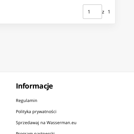
Strona ⁨1⁩ z ⁨1⁩
Przejdź do strony
z ⁨1⁩
Informacje
Regulamin
Polityka prywatności
Sprzedawaj na Wasserman.eu
Program partnerski