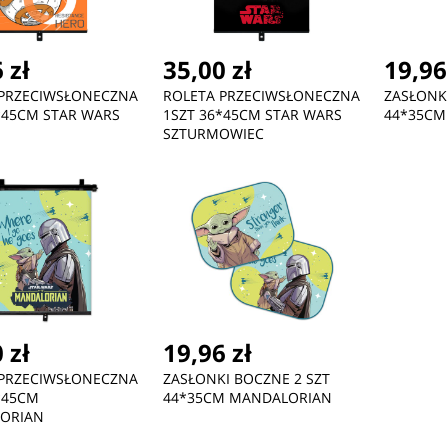
 zł
35,00 zł
19,96
 PRZECIWSŁONECZNA
ROLETA PRZECIWSŁONECZNA
ZASŁONKI
*45CM STAR WARS
1SZT 36*45CM STAR WARS
44*35CM 
SZTURMOWIEC
ć
Nowość
Nowość
 zł
19,96 zł
300,70 zł
79,70 zł
79
 PRZECIWSŁONECZNA
ZASŁONKI BOCZNE 2 SZT
Micro GraviTrax L Green
Micro GraviTrax S Blue
Mic
*45CM
44*35CM MANDALORIAN
ORIAN