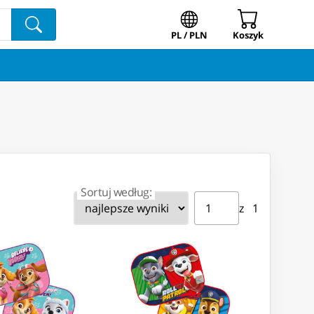
PL / PLN
Koszyk
Sortuj według:
Strona ⁨1⁩ z ⁨1⁩
Przejdź do strony
z ⁨1⁩