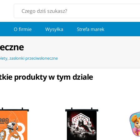
O firmie
Wysyłka
Strefa marek
neczne
lety, zasłonki przeciwsłoneczne
kie produkty w tym dziale