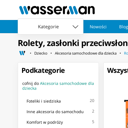
Kategorie
Nowości
Blog
Rolety, zasłonki przeciwsło
Dziecko
Akcesoria samochodowe dla dziecka
Ro
Podkategorie
Wszyst
cofnij do
Akcesoria samochodowe dla
dziecka
20
Foteliki i siedziska
2
Inne akcesoria do samochodu
5
Komfort w podróży