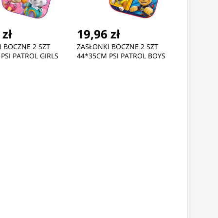
 zł
19,96 zł
 BOCZNE 2 SZT
ZASŁONKI BOCZNE 2 SZT
PSI PATROL GIRLS
44*35CM PSI PATROL BOYS
Nowość
Nowość
,70 zł
43,03 zł
49,36 
ro GraviTrax S Green
Puzzle 3D Kula CareBears
Puzzle 3D 
3
Spiderma