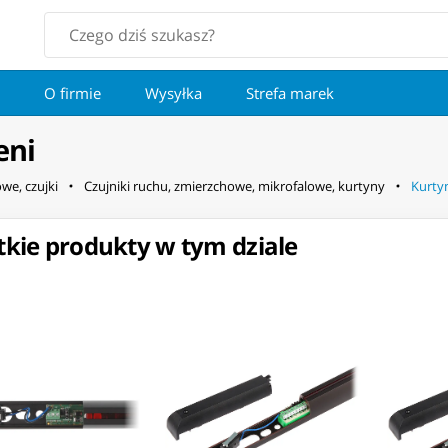
O firmie
Wysyłka
Strefa marek
eni
we, czujki
Czujniki ruchu, zmierzchowe, mikrofalowe, kurtyny
Kurtyn
kie produkty w tym dziale