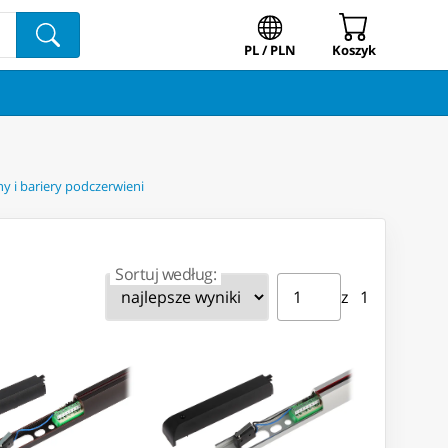
PL / PLN
Koszyk
y i bariery podczerwieni
Sortuj według:
Strona ⁨1⁩ z ⁨1⁩
Przejdź do strony
z ⁨1⁩