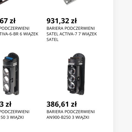
67 zł
931,32 zł
 PODCZERWIENI
BARIERA PODCZERWIENI
TIVA-6-BR 6 WIĄZEK
SATEL ACTIVA-7 7 WIĄZEK
Nowość
Nowość
SATEL
,08 zł
51,51 zł
42,69 
roConnect Powercord
MicroConnect Powercord
MicroConn
 IEC Lock+ - C14
C13 IEC Lock+ - C14
C19 IEC Lo
3 zł
386,61 zł
 PODCZERWIENI
BARIERA PODCZERWIENI
50 3 WIĄZKI
AN900-B250 3 WIĄZKI