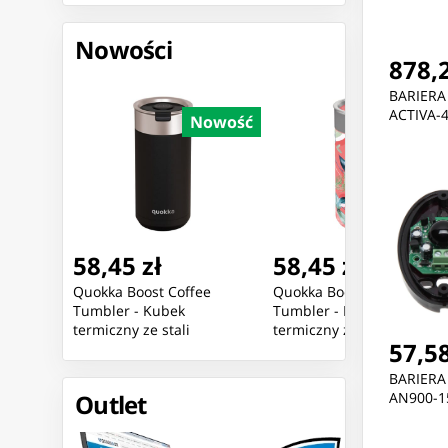
Nowości
878,2
BARIERA
ACTIVA-4
Nowość
Nowość
Nowoś
58,45 zł
58,45 zł
E USB
Quokka Boost Coffee
Quokka Boost Coffee
0942]
Tumbler - Kubek
Tumbler - Kubek
termiczny ze stali
termiczny ze stali
57,58
nierdzewnej z
nierdzewnej z
zaparzaczem 400 ml
zaparzaczem 400 ml
BARIERA
(Carbon Black)
(Exotic Pink)
Outlet
AN900-1