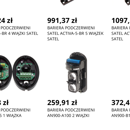
4 zł
991,37 zł
1097,
 PODCZERWIENI
BARIERA PODCZERWIENI
BARIERA
-BR 4 WIĄZKI SATEL
SATEL ACTIVA-5-BR 5 WIĄZEK
SATEL AC
ć
Nowość
Nowość
SATEL
SATEL
58,45 zł
30,63 zł
43
Quokka Boost Coffee
MicroConnect Powercord
Mic
Tumbler - Kubek
C13 IEC Lock - C14
C13
termiczny ze stali
 zł
259,91 zł
372,4
nierdzewnej z
zaparzaczem 400 ml
 PODCZERWIENI
BARIERA PODCZERWIENI
BARIERA
(Greenstone)
5 1 WIĄZKA
AN900-A100 2 WIĄZKI
AN900-B1