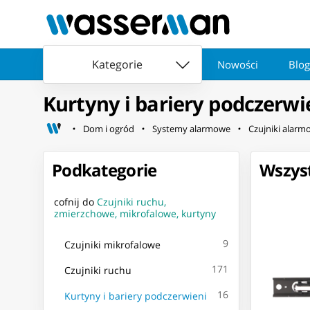
Kategorie
Nowości
Blog
Kurtyny i bariery podczerwi
Dom i ogród
Systemy alarmowe
Czujniki alarmo
Podkategorie
Wszyst
cofnij do
Czujniki ruchu,
zmierzchowe, mikrofalowe, kurtyny
9
Czujniki mikrofalowe
171
Czujniki ruchu
16
Kurtyny i bariery podczerwieni