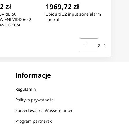
2 zł
1969,72 zł
BARIERA
Ubiquiti 32 input zone alarm
IENI VIDD-60 2-
control
ZASIĘG 60M
Strona ⁨1⁩ z ⁨1⁩
Przejdź do strony
z ⁨1⁩
Informacje
Regulamin
Polityka prywatności
Sprzedawaj na Wasserman.eu
Program partnerski