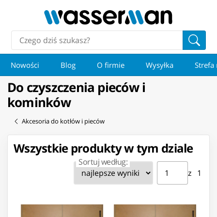
Nowości
Blog
O firmie
Wysyłka
Strefa
Do czyszczenia pieców i
kominków
Akcesoria do kotłów i pieców
Wszystkie produkty w tym dziale
Sortuj według:
Strona ⁨1⁩ z ⁨1⁩
Przejdź do strony
z ⁨1⁩