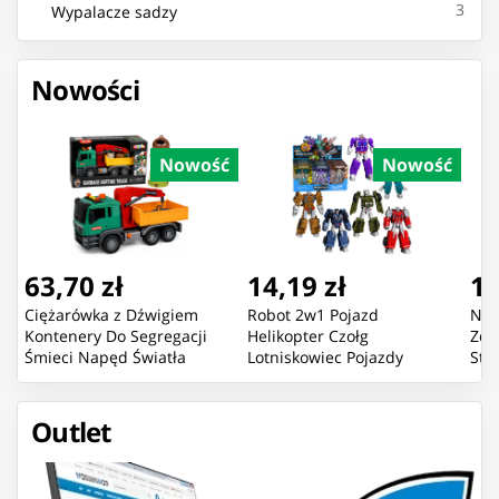
3
Wypalacze sadzy
Nowości
Nowość
Nowość
63,70 zł
14,19 zł
16
Ciężarówka z Dźwigiem
Robot 2w1 Pojazd
Now
Kontenery Do Segregacji
Helikopter Czołg
Zda
Śmieci Napęd Światła
Lotniskowiec Pojazdy
Sta
Dźwięk
Bojowe Mix
Pom
Outlet