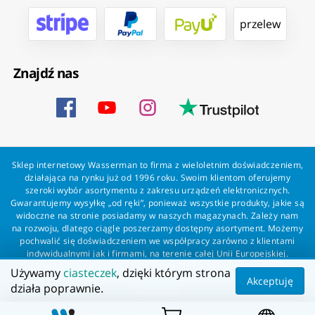
przelew
Znajdź nas
Sklep internetowy Wasserman to firma z wieloletnim doświadczeniem,
działająca na rynku już od 1996 roku. Swoim klientom oferujemy
szeroki wybór asortymentu z zakresu urządzeń elektronicznych.
Gwarantujemy wysyłkę „od ręki”, ponieważ wszystkie produkty, jakie są
widoczne na stronie posiadamy w naszych magazynach. Zależy nam
na rozwoju, dlatego ciągle poszerzamy dostępny asortyment. Możemy
pochwalić się doświadczeniem we współpracy zarówno z klientami
indywidualnymi jak i firmami, na terenie całej Unii Europejskiej.
Zapewniamy profesjonalną obsługę każdego klienta oraz szybką i
Używamy
ciasteczek
, dzięki którym strona
bezproblemową realizację zamówień. Wasserman - wszystko dla
Akceptuję
działa poprawnie.
wszystkich!