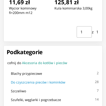
11,69 zł
125,81 zł
Wycior kominowy
Kula kominiarska 3,00kg
fi=200mm m12
Strona ⁨1⁩ z ⁨1⁩
Przejdź do strony
z ⁨1⁩
Podkategorie
cofnij do
Akcesoria do kotłów i pieców
2
Blachy przypiecowe
28
Do czyszczenia pieców i kominków
7
Szczeliwo
14
Szufelki, węglarki i pogrzebacze