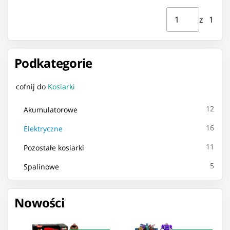
Strona ⁨1⁩ z ⁨1⁩
Przejdź do strony
z ⁨1⁩
Podkategorie
cofnij do
Kosiarki
12
Akumulatorowe
16
Elektryczne
11
Pozostałe kosiarki
5
Spalinowe
Nowości