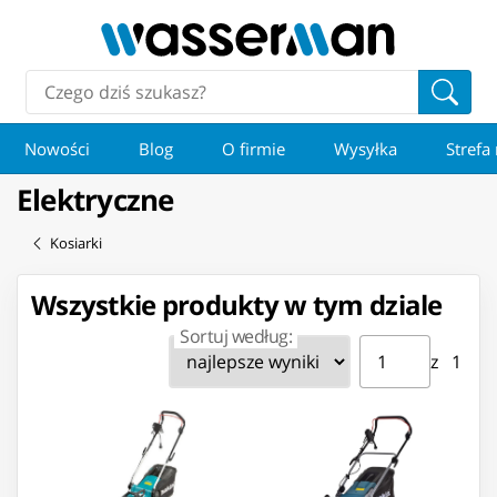
Nowości
Blog
O firmie
Wysyłka
Strefa
Elektryczne
Kosiarki
Wszystkie produkty w tym dziale
Sortuj według:
Strona ⁨1⁩ z ⁨1⁩
Przejdź do strony
z ⁨1⁩