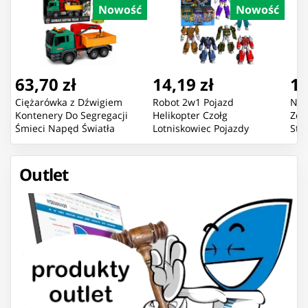
Nowość
Nowość
63,70 zł
14,19 zł
16
Ciężarówka z Dźwigiem
Robot 2w1 Pojazd
Now
Kontenery Do Segregacji
Helikopter Czołg
Zda
Śmieci Napęd Światła
Lotniskowiec Pojazdy
Sta
Dźwięk
Bojowe Mix
Pom
Outlet