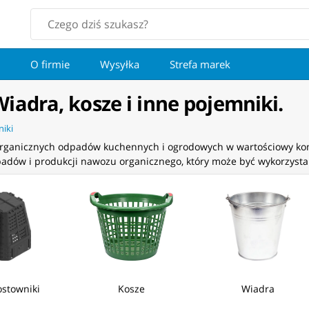
O firmie
Wysyłka
Strefa marek
adra, kosze i inne pojemniki.
niki
organicznych odpadów kuchennych i ogrodowych w wartościowy ko
odpadów i produkcji nawozu organicznego, który może być wykorzyst
stowniki
Kosze
Wiadra