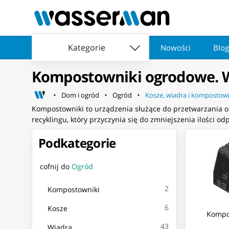
Kategorie
Nowości
Blog
Kompostowniki ogrodowe. Wi
Dom i ogród
Ogród
Kosze, wiadra i kompostow
Kompostowniki to urządzenia służące do przetwarzania 
recyklingu, który przyczynia się do zmniejszenia ilości 
Podkategorie
cofnij do
Ogród
2
Kompostowniki
6
Kosze
Kompo
43
Wiadra