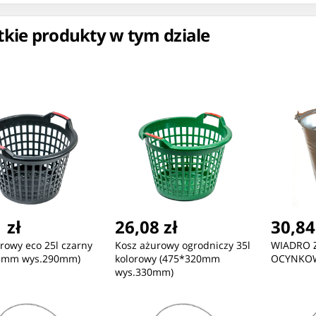
kie produkty w tym dziale
ć
Nowość
Nowość
67,91 zł
81,95 zł
50
Ciężarówka Transporter Z
Ciężarówka z Kontenerem
Klo
 zł
26,08 zł
30,84
Klatką Figurka Dinozaur T-
Otwierane Drzwi Światła
Pik
Rex Światła Dźwięki 1:12
Dźwięki Żółta 54 cm
Pik
rowy eco 25l czarny
Kosz ażurowy ogrodniczy 35l
WIADRO 
5mm wys.290mm)
kolorowy (475*320mm
OCYNKOW
wys.330mm)