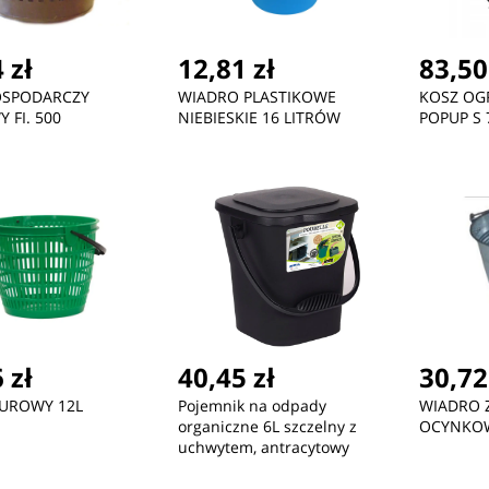
 zł
12,81 zł
83,50
OSPODARCZY
WIADRO PLASTIKOWE
KOSZ O
 FI. 500
NIEBIESKIE 16 LITRÓW
POPUP S 
 zł
40,45 zł
30,72
ŻUROWY 12L
Pojemnik na odpady
WIADRO 
organiczne 6L szczelny z
OCYNKOW
uchwytem, antracytowy