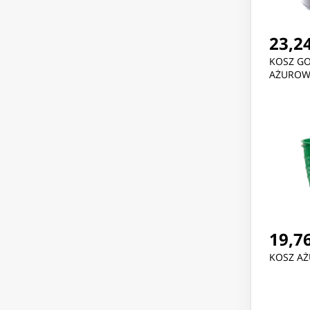
23,24
KOSZ G
AŻUROWY
19,76
KOSZ A