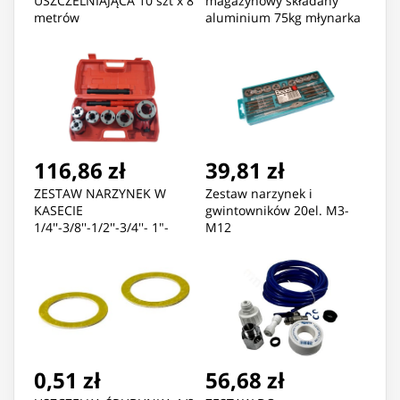
USZCZELNIAJĄCA 10 szt x 8
magazynowy składany
metrów
aluminium 75kg młynarka
116,86 zł
39,81 zł
ZESTAW NARZYNEK W
Zestaw narzynek i
KASECIE
gwintowników 20el. M3-
1/4''-3/8''-1/2''-3/4''- 1"-
M12
5/4"
0,51 zł
56,68 zł