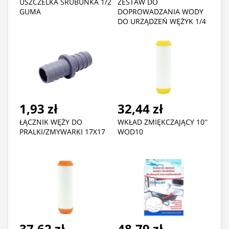
USZCZELKA ŚRUBUNKA 1/2
ZESTAW DO
GUMA
DOPROWADZANIA WODY
DO URZĄDZEŃ WĘŻYK 1/4
5MB
1,93 zł
32,44 zł
ŁĄCZNIK WĘŻY DO
WKŁAD ZMIĘKCZAJĄCY 10''
PRALKI/ZMYWARKI 17X17
WOD10
37,62 zł
48,79 zł