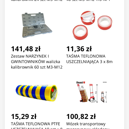
1/8 NPT
141,48 zł
11,36 zł
Zestaw NARZYNEK I
TAŚMA TEFLONOWA
GWINTOWNIKÓW walizka
USZCZELNIAJĄCA 3 x 8m
kalibrownik 60 szt M3-M12
4-1/2" NC NF PRO
15,29 zł
100,82 zł
TAŚMA TEFLONOWA PTFE
Wózek transportowy