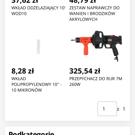
WKŁAD ODŻELAZIAJĄCY 10'
ZESTAW NAPRAWCZY DO
WOD10
WANIEN I BRODZIKÓW
AKRYLOWYCH
8,28 zł
325,54 zł
WKŁAD
PRZEPYCHACZ DO RUR 7M
POLIPROPYLENOWY 10'' -
260W
10 MIKRONÓW
Strona ⁨1⁩ z ⁨1⁩
Przejdź do strony
z ⁨1⁩
Podkategorie