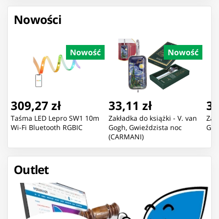
Nowości
Nowość
Nowość
309,27 zł
33,11 zł
33
Taśma LED Lepro SW1 10m
Zakładka do książki - V. van
Zakł
Wi-Fi Bluetooth RGBIC
Gogh, Gwieździsta noc
Gog
(CARMANI)
Outlet