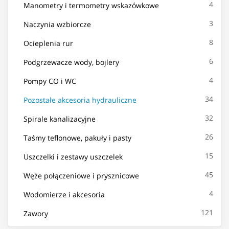
4
Manometry i termometry wskazówkowe
3
Naczynia wzbiorcze
8
Ocieplenia rur
6
Podgrzewacze wody, bojlery
4
Pompy CO i WC
34
Pozostałe akcesoria hydrauliczne
32
Spirale kanalizacyjne
26
Taśmy teflonowe, pakuły i pasty
15
Uszczelki i zestawy uszczelek
45
Węże połączeniowe i prysznicowe
4
Wodomierze i akcesoria
121
Zawory