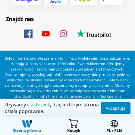
Znajdź nas
Sklep internetowy Wasserman to firma z wieloletnim doświadczeniem,
działająca na rynku już od 1996 roku. Swoim klientom oferujemy
szeroki wybór asortymentu z zakresu urządzeń elektronicznych.
Gwarantujemy wysyłkę „od ręki”, ponieważ wszystkie produkty, jakie są
widoczne na stronie posiadamy w naszych magazynach. Zależy nam
na rozwoju, dlatego ciągle poszerzamy dostępny asortyment. Możemy
pochwalić się doświadczeniem we współpracy zarówno z klientami
indywidualnymi jak i firmami, na terenie całej Unii Europejskiej.
Zapewniamy profesjonalną obsługę każdego klienta oraz szybką i
Używamy
ciasteczek
, dzięki którym strona
bezproblemową realizację zamówień. Wasserman - wszystko dla
Akceptuję
działa poprawnie.
wszystkich!
Wszelkie prawa zastrzeżone dla Wasserman.eu
Strona główna
Koszyk
PL / PLN