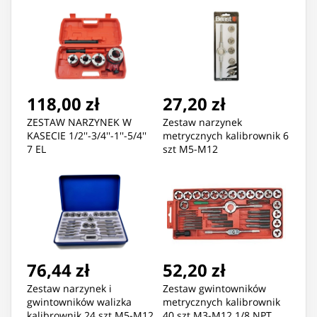
118,00 zł
27,20 zł
ZESTAW NARZYNEK W
Zestaw narzynek
KASECIE 1/2''-3/4''-1''-5/4''
metrycznych kalibrownik 6
7 EL
szt M5-M12
76,44 zł
52,20 zł
Zestaw narzynek i
Zestaw gwintowników
gwintowników walizka
metrycznych kalibrownik
kalibrownik 24 szt M5-M12
40 szt M3-M12 1/8 NPT