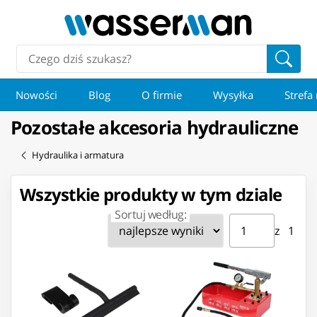
Nowości
Blog
O firmie
Wysyłka
Strefa
Pozostałe akcesoria hydrauliczne
Hydraulika i armatura
Wszystkie produkty w tym dziale
Sortuj według:
Strona ⁨1⁩ z ⁨1⁩
Przejdź do strony
z ⁨1⁩