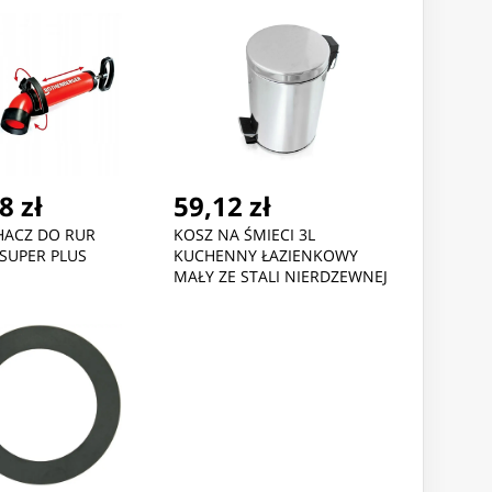
27 zł
4,27 zł
5,41 z
UCZ PŁASKO-OCZKOWY
KLUCZ PŁASKO-OCZKOWY
KLUCZ PŁ
M
10MM
13MM
8 zł
59,12 zł
HACZ DO RUR
KOSZ NA ŚMIECI 3L
SUPER PLUS
KUCHENNY ŁAZIENKOWY
MAŁY ZE STALI NIERDZEWNEJ
Z WIADERKIEM