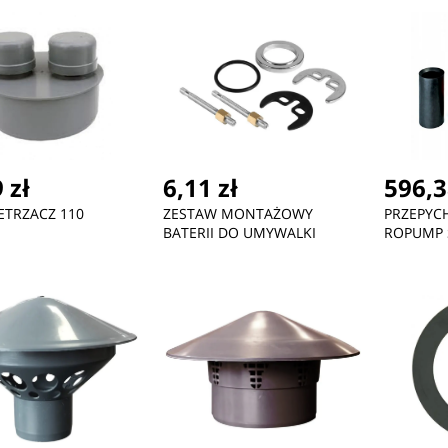
740,15 zł
109,85 zł
4,
Zebra Kit, Cutter for Media
Manhattan Amsterdam
KL
with a
Sling Backpack
8M
 zł
6,11 zł
596,3
TRZACZ 110
ZESTAW MONTAŻOWY
PRZEPYC
BATERII DO UMYWALKI
ROPUMP 