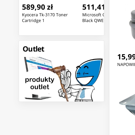
589,90 zł
511,41 zł
oner
Kyocera Tk-3170 Toner
Microsoft Go Type Cover
Cartridge 1
Black QWERTZ
Outlet
15,99
NAPOWIE