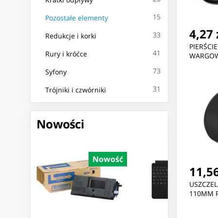
15
Pozostałe elementy
4,27 
33
Redukcje i korki
PIERŚCI
41
Rury i króćce
WARGOW
73
Syfony
31
Trójniki i czwórniki
Nowości
Nowość
Nowość
Nowoś
11,56
USZCZEL
110MM 