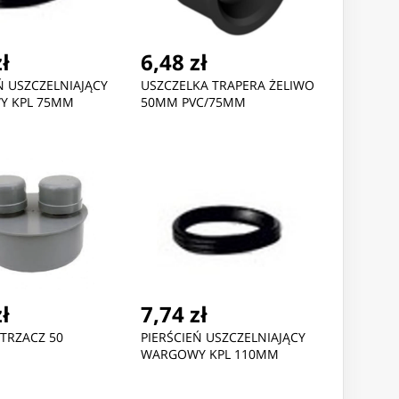
zł
6,48 zł
Ń USZCZELNIAJĄCY
USZCZELKA TRAPERA ŻELIWO
Y KPL 75MM
50MM PVC/75MM
Nowość
Nowość
zł
7,74 zł
TRZACZ 50
PIERŚCIEŃ USZCZELNIAJĄCY
WARGOWY KPL 110MM