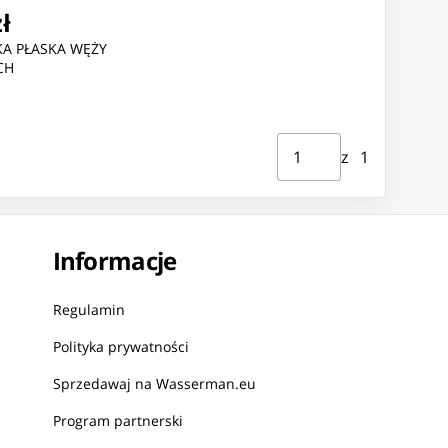
zł
KA PŁASKA WĘŻY
CH
Strona ⁨1⁩ z ⁨1⁩
Przejdź do strony
z ⁨1⁩
Informacje
Regulamin
Polityka prywatności
Sprzedawaj na Wasserman.eu
Program partnerski