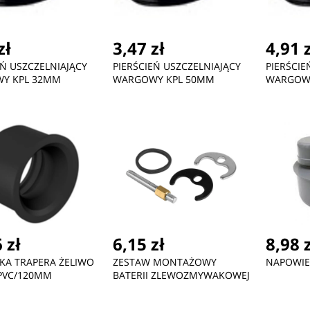
zł
3,47 zł
4,91 
EŃ USZCZELNIAJĄCY
PIERŚCIEŃ USZCZELNIAJĄCY
PIERŚCIE
Y KPL 32MM
WARGOWY KPL 50MM
WARGOW
ć
Nowość
Nowość
 zł
6,15 zł
8,98 
KA TRAPERA ŻELIWO
ZESTAW MONTAŻOWY
NAPOWIE
PVC/120MM
BATERII ZLEWOZMYWAKOWEJ