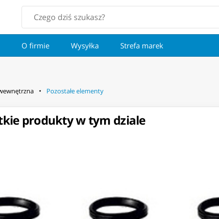
O firmie
Wysyłka
Strefa marek
 wewnętrzna
Pozostałe elementy
kie produkty w tym dziale