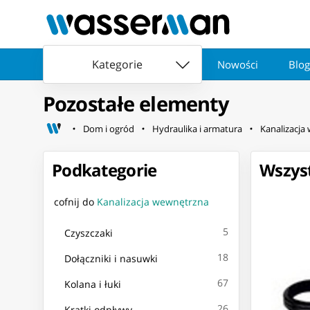
Kategorie
Nowości
Blog
Pozostałe elementy
Dom i ogród
Hydraulika i armatura
Kanalizacja
Podkategorie
Wszyst
cofnij do
Kanalizacja wewnętrzna
5
Czyszczaki
18
Dołączniki i nasuwki
67
Kolana i łuki
26
Kratki odpływy