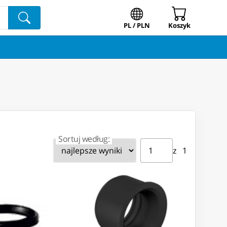
PL / PLN
Koszyk
Sortuj według:
Strona ⁨1⁩ z ⁨1⁩
Przejdź do strony
z ⁨1⁩