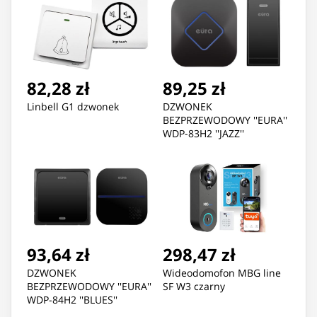
82,28 zł
89,25 zł
Linbell G1 dzwonek
DZWONEK
BEZPRZEWODOWY ''EURA''
WDP-83H2 ''JAZZ''
bezbateryjny CZARNY
93,64 zł
298,47 zł
DZWONEK
Wideodomofon MBG line
BEZPRZEWODOWY ''EURA''
SF W3 czarny
WDP-84H2 ''BLUES''
bezbateryjny CZARNY