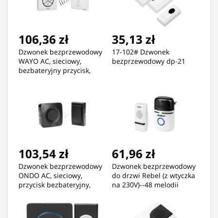
106,36 zł
35,13 zł
Dzwonek bezprzewodowy
17-102# Dzwonek
WAYO AC, sieciowy,
bezprzewodowy dp-21
bezbateryjny przycisk,
learning system, 25
dźwięków, 80m
103,54 zł
61,96 zł
Dzwonek bezprzewodowy
Dzwonek bezprzewodowy
ONDO AC, sieciowy,
do drzwi Rebel (z wtyczka
przycisk bezbateryjny,
na 230V)--48 melodii
learning system, 36
dźwięków, zasięg działania
200m