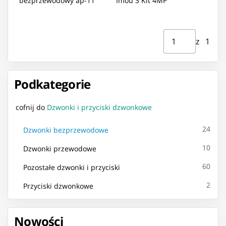
bezprzewodowy ap-11
Imou 3 Kit 4MP
Strona ⁨1⁩ z ⁨1⁩
Przejdź do strony
z ⁨1⁩
Podkategorie
cofnij do
Dzwonki i przyciski dzwonkowe
24
Dzwonki bezprzewodowe
10
Dzwonki przewodowe
60
Pozostałe dzwonki i przyciski
2
Przyciski dzwonkowe
Nowości