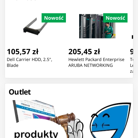
Nowość
Nowość
105,57 zł
205,45 zł
92
Dell Carrier HDD, 2.5",
Hewlett Packard Enterprise
Ton
Blade
ARUBA NETWORKING
Lex
zam
75
Outlet