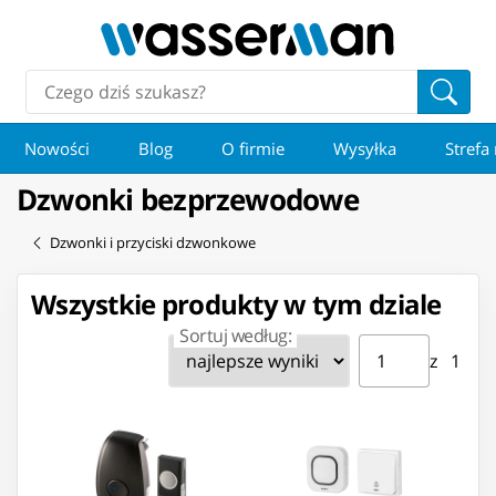
Nowości
Blog
O firmie
Wysyłka
Strefa
Dzwonki bezprzewodowe
Dzwonki i przyciski dzwonkowe
Wszystkie produkty w tym dziale
Sortuj według:
Strona ⁨1⁩ z ⁨1⁩
Przejdź do strony
z ⁨1⁩