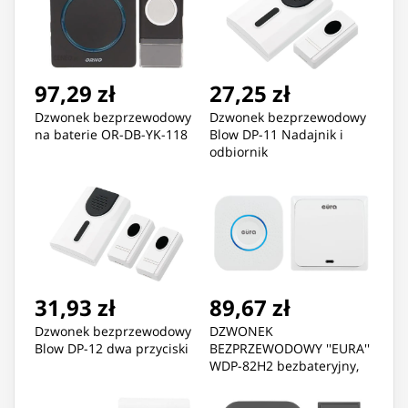
97,29 zł
27,25 zł
Dzwonek bezprzewodowy
Dzwonek bezprzewodowy
na baterie OR-DB-YK-118
Blow DP-11 Nadajnik i
odbiornik
31,93 zł
89,67 zł
Dzwonek bezprzewodowy
DZWONEK
Blow DP-12 dwa przyciski
BEZPRZEWODOWY ''EURA''
WDP-82H2 bezbateryjny,
przycisk (kinetyczny),
możliwoś