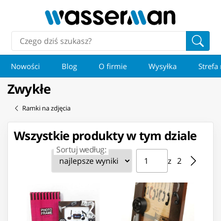
Nowości
Blog
O firmie
Wysyłka
Strefa
Zwykłe
Ramki na zdjęcia
Wszystkie produkty w tym dziale
Sortuj według:
Strona ⁨1⁩ z ⁨2⁩
Przejdź do strony
z ⁨2⁩