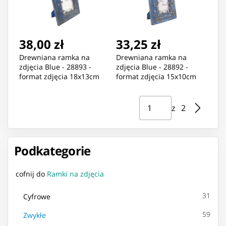
38,00 zł
33,25 zł
Drewniana ramka na
Drewniana ramka na
zdjęcia Blue - 28893 -
zdjęcia Blue - 28892 -
format zdjęcia 18x13cm
format zdjęcia 15x10cm
Strona ⁨1⁩ z ⁨2⁩
Przejdź do strony
z ⁨2⁩
Podkategorie
cofnij do
Ramki na zdjęcia
31
Cyfrowe
59
Zwykłe