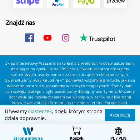
przelew
Znajdź nas
Sklep internetowy Wasserman to firma z wieloletnim doświadczeniem,
działająca na rynku już od 1996 roku. Swoim klientom oferujemy
szeroki wybór asortymentu z zakresu urządzeń elektronicznych.
Gwarantujemy wysyłkę „od ręki”, ponieważ wszystkie produkty, jakie są
widoczne na stronie posiadamy w naszych magazynach. Zależy nam
na rozwoju, dlatego ciągle poszerzamy dostępny asortyment. Możemy
pochwalić się doświadczeniem we współpracy zarówno z klientami
indywidualnymi jak i firmami, na terenie całej Unii Europejskiej.
Zapewniamy profesjonalną obsługę każdego klienta oraz szybką i
Używamy
ciasteczek
, dzięki którym strona
bezproblemową realizację zamówień. Wasserman - wszystko dla
Akceptuję
działa poprawnie.
wszystkich!
Wszelkie prawa zastrzeżone dla Wasserman.eu
Strona główna
Koszyk
PL / PLN