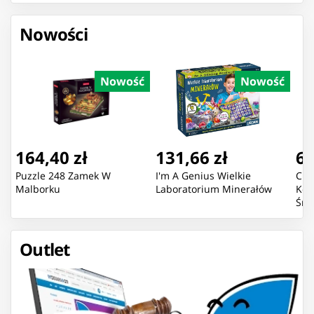
Nowości
Nowość
Nowość
164,40 zł
131,66 zł
63
Puzzle 248 Zamek W
I'm A Genius Wielkie
Cię
Malborku
Laboratorium Minerałów
Kon
Śmi
Dźw
Outlet