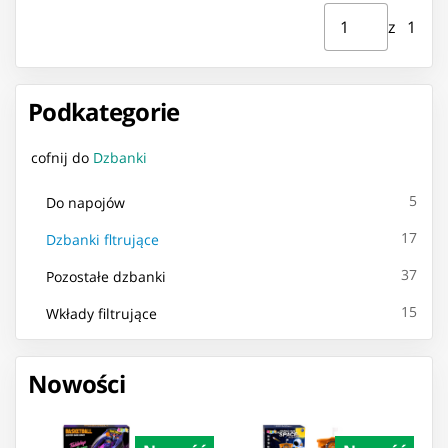
Strona ⁨1⁩ z ⁨1⁩
Przejdź do strony
z ⁨1⁩
Podkategorie
cofnij do
Dzbanki
5
Do napojów
17
Dzbanki fltrujące
37
Pozostałe dzbanki
15
Wkłady filtrujące
Nowości