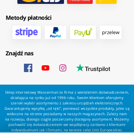
Metody płatności
przelew
Znajdź nas
Sklep internetowy Wasserman to firma z wieloletnim doświadczeniem,
działająca na rynku już od 1996 roku. Swoim klientom oferujemy
szeroki wybór asortymentu z zakresu urządzeń elektronicznych.
Gwarantujemy wysyłkę „od ręki”, ponieważ wszystkie produkty, jakie są
widoczne na stronie posiadamy w naszych magazynach. Zależy nam
na rozwoju, dlatego ciągle poszerzamy dostępny asortyment. Możemy
pochwalić się doświadczeniem we współpracy zarówno z klientami
indywidualnymi jak i firmami, na terenie całej Unii Europejskiej.