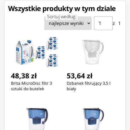
Wszystkie produkty w tym dziale
Sortuj według:
Strona ⁨1⁩ z ⁨1⁩
Przejdź do strony
z ⁨1⁩
48,38 zł
53,64 zł
Brita MicroDisc filtr 3
Dzbanek filtrujący 3,5 l
sztuki do butelek
biały