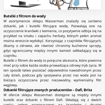
Butelki z filtrem do wody
W asortymencie sklepu Wasserman znalazły się zarówno
dzbanki, jak i butelki filtrujące wodę. Pozwalają one na
oczyszczenie kranówki z kamienia, co pozytywnie odbija się na
przykład na smaku i zapachu herbaty, których pełen aromat
można wreszcie wydobyć. Korzystając z czajników filtrujących,
dbamy o zdrowie, ale również chronimy kuchenne sprzęty,
gdyż ograniczamy między innymi kamień odkładający się w
czajniku.
Butelki z filtrem do wody to poręczne akcesoria, które powinna
mieć przy sobie każda osoba prowadząca zdrowy tryb życia. W
ten sposób łatwo pozostać odpowiednio nawodnionym przez
cały dzień, podczas gdy spożywana przez nas woda jest na
bieżąco oczyszczana przez niezawodny, wymienialny filtr
węglowy.
Dzbanki filtrujące znanych producentów – Dafi, Brita
W ofercie sklepu Wasserman dostępne są między innymi
butelki oraz dzbanki z filtrem Dafi. Składają się z dwóch
części: jednej przeznaczonej na kranówkę i drugiej