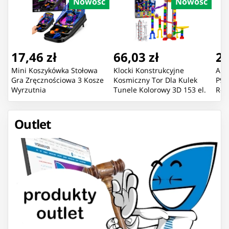
Nowość
Nowość
17,46 zł
66,03 zł
22
Mini Koszykówka Stołowa
Klocki Konstrukcyjne
Aut
Gra Zręcznościowa 3 Kosze
Kosmiczny Tor Dla Kulek
P91
Wyrzutnia
Tunele Kolorowy 3D 153 el.
Róż
Outlet