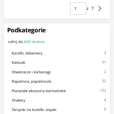
Strona ⁨1⁩ z ⁨7⁩
Przejdź do strony
z ⁨7⁩
Podkategorie
cofnij do
AGD drobne
2
Karafki, dekantery
31
Kieliszki
2
Otwieracze i korkociągi
32
Popielnice, popielniczki
152
Pozostałe akcesoria barmańskie
4
Shakery
6
Skrzynki na butelki, stojaki