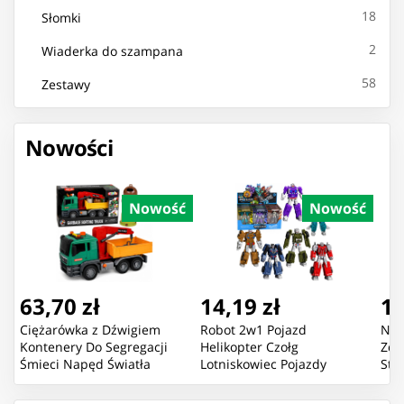
18
Słomki
2
Wiaderka do szampana
58
Zestawy
Nowości
Nowość
Nowość
63,70 zł
14,19 zł
16
Ciężarówka z Dźwigiem
Robot 2w1 Pojazd
Now
Kontenery Do Segregacji
Helikopter Czołg
Zda
Śmieci Napęd Światła
Lotniskowiec Pojazdy
Sta
Dźwięk
Bojowe Mix
Pom