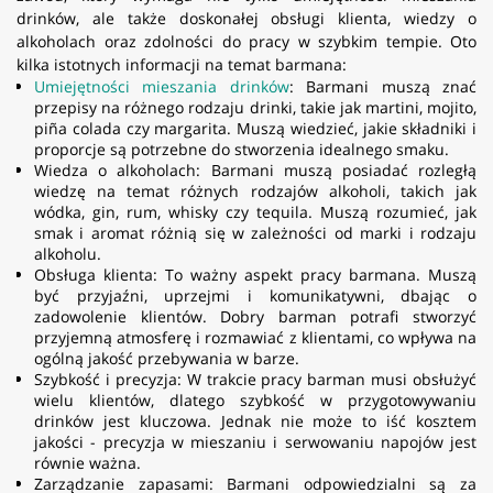
drinków, ale także doskonałej obsługi klienta, wiedzy o
alkoholach oraz zdolności do pracy w szybkim tempie. Oto
kilka istotnych informacji na temat barmana:
Umiejętności mieszania drinków
: Barmani muszą znać
przepisy na różnego rodzaju drinki, takie jak martini, mojito,
piña colada czy margarita. Muszą wiedzieć, jakie składniki i
proporcje są potrzebne do stworzenia idealnego smaku.
Wiedza o alkoholach: Barmani muszą posiadać rozległą
wiedzę na temat różnych rodzajów alkoholi, takich jak
wódka, gin, rum, whisky czy tequila. Muszą rozumieć, jak
smak i aromat różnią się w zależności od marki i rodzaju
alkoholu.
Obsługa klienta: To ważny aspekt pracy barmana. Muszą
być przyjaźni, uprzejmi i komunikatywni, dbając o
zadowolenie klientów. Dobry barman potrafi stworzyć
przyjemną atmosferę i rozmawiać z klientami, co wpływa na
ogólną jakość przebywania w barze.
Szybkość i precyzja: W trakcie pracy barman musi obsłużyć
wielu klientów, dlatego szybkość w przygotowywaniu
drinków jest kluczowa. Jednak nie może to iść kosztem
jakości - precyzja w mieszaniu i serwowaniu napojów jest
równie ważna.
Zarządzanie zapasami: Barmani odpowiedzialni są za