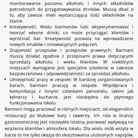
monitorowanie poziomu alkoholu i innych składników
potrzebnych do przygotowywania drinków. Muszą dbać o
to, aby zawsze mieli wystarczającą ilość składników na
stanie.
Kreatywność: Wielu barmanów lubi eksperymentować i
tworzyć własne drinki, co może przyciągać klientów i
wyróżniać bar. Kreatywność pozwala na wprowadzanie
nowych smaków i innowacyjnych połączeń.
Znajomość przepisów i przepisów prawnych: Barmani
muszą działać zgodnie z przepisami prawa dotyczącymi
sprzedaży alkoholu i wieku klientów. W niektórych
miejscach wymagane jest specjalne szkolenie w zakresie
bezpieczeństwa i odpowiedzialności za sprzedaż alkoholu.
Umiejętność pracy w zespole: W bardziej zorganizowanych
barach, barmani pracują w zespole. Współpraca i
komunikacja z innymi członkami personelu, takimi jak
kelnerzy i kucharze, jest niezbędna do płynnego
funkcjonowania lokalu.
Barmani mogą pracować w różnych miejscach, od eleganckich
restauracji po klubowe bary i tawerny. Ich rola w branży
gastronomicznej jest niezwykle istotna, ponieważ wpływają na
wrażenia klientów i atmosferę lokalu. Dla wielu osób wizyta w
barze to nie tylko okazja do skosztowania ulubionych napojów,