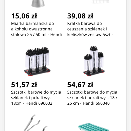
15,06 zł
39,08 zł
Miarka barmańska do
Kratka barowa do
alkoholu dwustronna
osuszania szklanek i
stalowa 25 / 50 ml - Hendi
kieliszków zestaw 5szt -
596722
Hendi 597958
51,57 zł
54,67 zł
Szczotki barowe do mycia
Szczotki barowe do mycia
szklanek i pokali wys.
szklanek i pokali wys. 18 /
18cm - Hendi 696002
25 cm - Hendi 696040