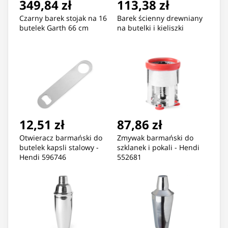
349,84 zł
113,38 zł
Czarny barek stojak na 16
Barek ścienny drewniany
butelek Garth 66 cm
na butelki i kieliszki
12,51 zł
87,86 zł
Otwieracz barmański do
Zmywak barmański do
butelek kapsli stalowy -
szklanek i pokali - Hendi
Hendi 596746
552681