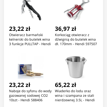
23,22 zł
36,97 zł
Otwieracz barmański
Korkociąg otwieracz z
kelnerski do butelek wina
dźwignią do butelek wina
3 funkcje PULLTAP - Hendi
dł. 170mm - Hendi 597507
597316
23,22 zł
65,22 zł
Naboje do syfonu do wody
Wiaderko do lodu oraz
gazowanej sodowej CO2
wina i szampana ze stali
10szt - Hendi 588406
nierdzewnej 3.5L - Hendi
593103