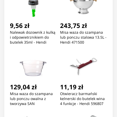
9,56 zł
243,75 zł
Nalewak dozownik z kulką
Misa waza do szampana
i odpowietrznikiem do
lub ponczu stalowa 13.5L -
butelek 35ml - Hendi
Hendi 471500
599105
129,04 zł
11,19 zł
Misa waza do szampana
Otwieracz barmański
lub ponczu owalna z
kelnerski do butelek wina
tworzywa SAN
4 funkcje - Hendi 596807
47x29x23cm - Hendi
593165