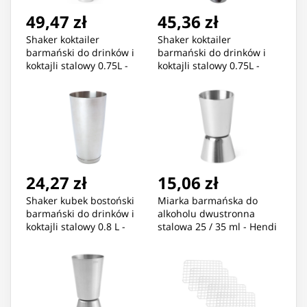
49,47 zł
45,36 zł
Shaker koktailer
Shaker koktailer
barmański do drinków i
barmański do drinków i
koktajli stalowy 0.75L -
koktajli stalowy 0.75L -
Hendi 593004
Hendi 593035
24,27 zł
15,06 zł
Shaker kubek bostoński
Miarka barmańska do
barmański do drinków i
alkoholu dwustronna
koktajli stalowy 0.8 L -
stalowa 25 / 35 ml - Hendi
Hendi 593042
596715