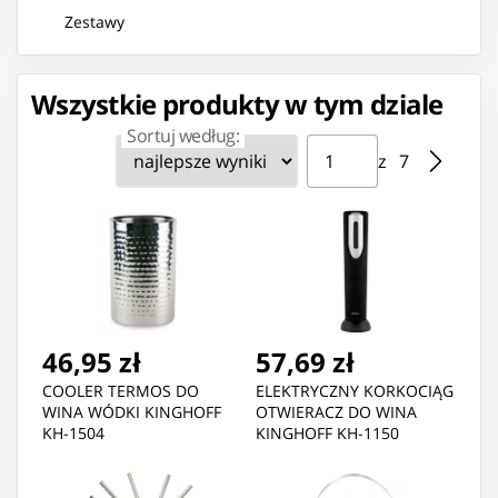
Zestawy
Wszystkie produkty w tym dziale
Sortuj według:
Strona ⁨1⁩ z ⁨7⁩
Przejdź do strony
z ⁨7⁩
46,95 zł
57,69 zł
COOLER TERMOS DO
ELEKTRYCZNY KORKOCIĄG
WINA WÓDKI KINGHOFF
OTWIERACZ DO WINA
KH-1504
KINGHOFF KH-1150