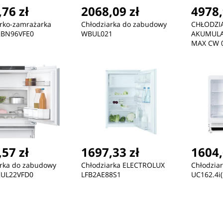
76 zł
2068,09 zł
4978,
rko-zamrażarka
Chłodziarka do zabudowy
CHŁODZI
KBN96VFE0
WBUL021
AKUMULA
MAX CW 
57 zł
1697,33 zł
1604,
arka do zabudowy
Chłodziarka ELECTROLUX
Chłodzia
UL22VFD0
LFB2AE88S1
UC162.4i(