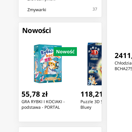
37
Zmywarki
Nowości
Nowość
Nowość
Nowoś
2411,
Chłodzia
BCHA27
55,78 zł
118,21 zł
tawa -
GRA RYBKI I KOCIAKI -
Puzzle 3D Świecąca Kula:
podstawa - PORTAL
Bluey