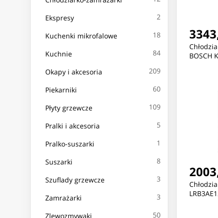
2
Ekspresy
3343,
18
Kuchenki mikrofalowe
Chłodzia
84
Kuchnie
BOSCH K
209
Okapy i akcesoria
60
Piekarniki
109
Płyty grzewcze
5
Pralki i akcesoria
1
Pralko-suszarki
8
Suszarki
2003,
3
Szuflady grzewcze
Chłodzi
LRB3AE1
3
Zamrażarki
50
Zlewozmywaki