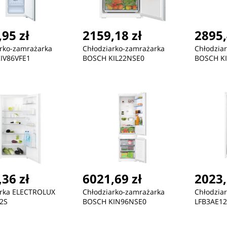
95 zł
2159,18 zł
2895,
rko-zamrażarka
Chłodziarko-zamrażarka
Chłodzia
IV86VFE1
BOSCH KIL22NSE0
BOSCH K
36 zł
6021,69 zł
2023,
arka ELECTROLUX
Chłodziarko-zamrażarka
Chłodzia
2S
BOSCH KIN96NSE0
LFB3AE12