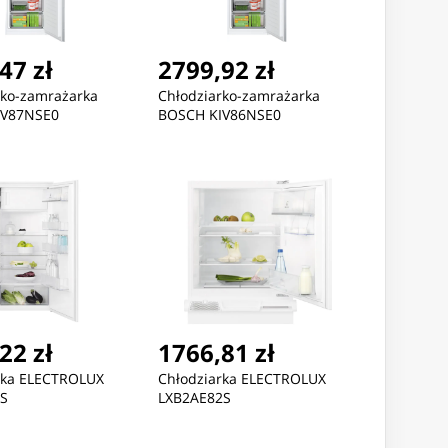
47 zł
2799,92 zł
rko-zamrażarka
Chłodziarko-zamrażarka
IV87NSE0
BOSCH KIV86NSE0
22 zł
1766,81 zł
rka ELECTROLUX
Chłodziarka ELECTROLUX
S
LXB2AE82S