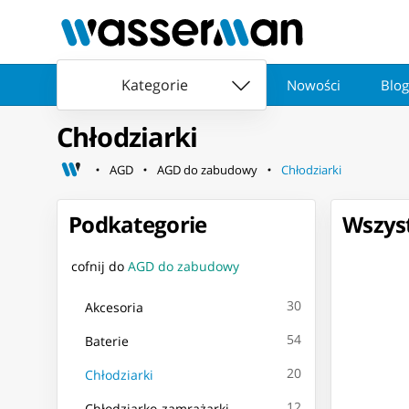
Kategorie
Nowości
Blog
Chłodziarki
AGD
AGD do zabudowy
Chłodziarki
Podkategorie
Wszyst
cofnij do
AGD do zabudowy
30
Akcesoria
54
Baterie
20
Chłodziarki
12
Chłodziarko-zamrażarki