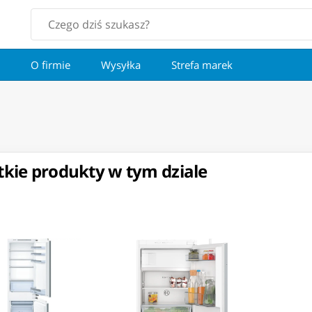
O firmie
Wysyłka
Strefa marek
kie produkty w tym dziale