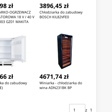
98 zł
3896,45 zł
ARKO-OGRZEWACZ
Chłodziarka do zabudowy
TOROWA 18 V / 40 V
BOSCH KIL82VFE0
003 GZ01 MAKITA
66 zł
4671,74 zł
rka do zabudowy
Winiarka - chłodziarka do
E)
wina ADN231BK BP
Strona ⁨1⁩ z ⁨1⁩
Przejdź do strony
z ⁨1⁩