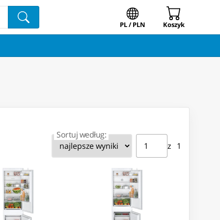
PL / PLN
Koszyk
Sortuj według:
Strona ⁨1⁩ z ⁨1⁩
Przejdź do strony
z ⁨1⁩