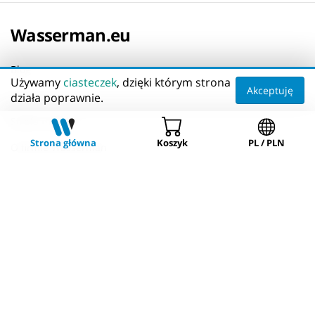
Wasserman.eu
Blog
Używamy
ciasteczek
, dzięki którym strona
Akceptuję
Nowości
działa poprawnie.
Strefa marek
Strona główna
Koszyk
PL / PLN
O firmie Wasserman
Zakupy
Twój koszyk
Wysyłka
Zwroty i reklamacje