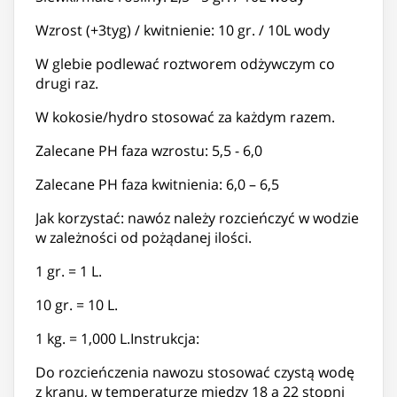
Wzrost (+3tyg) / kwitnienie: 10 gr. / 10L wody
W glebie podlewać roztworem odżywczym co
drugi raz.
W kokosie/hydro stosować za każdym razem.
Zalecane PH faza wzrostu: 5,5 - 6,0
Zalecane PH faza kwitnienia: 6,0 – 6,5
Jak korzystać: nawóz należy rozcieńczyć w wodzie
w zależności od pożądanej ilości.
1 gr. = 1 L.
10 gr. = 10 L.
1 kg. = 1,000 L.Instrukcja:
Do rozcieńczenia nawozu stosować czystą wodę
z kranu, w temperaturze między 18 a 22 stopni