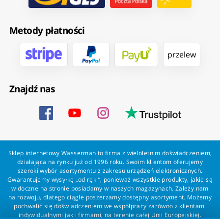
Metody płatności
przelew
Znajdź nas
Sklep internetowy Wasserman to firma z wieloletnim doświadczeniem,
działająca na rynku już od 1996 roku. Swoim klientom oferujemy
szeroki wybór asortymentu z zakresu urządzeń elektronicznych.
Gwarantujemy wysyłkę „od ręki”, ponieważ wszystkie produkty, jakie są
widoczne na stronie posiadamy w naszych magazynach. Zależy nam
na rozwoju, dlatego ciągle poszerzamy dostępny asortyment. Możemy
pochwalić się doświadczeniem we współpracy zarówno z klientami
indywidualnymi jak i firmami, na terenie całej Unii Europejskiej.